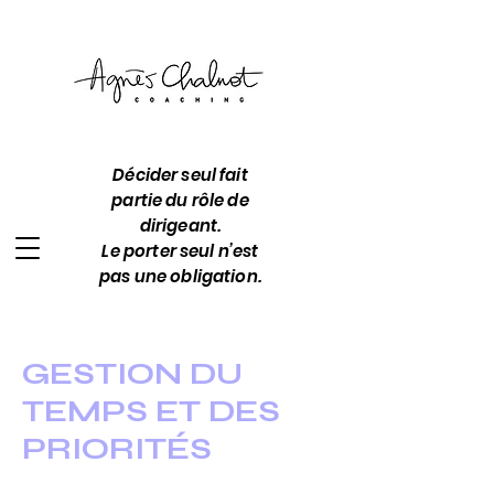
Décid
er seul fait
partie du rôle de
dirigeant.
Le porter seul n’est
pas une obligation.
GESTION DU
TEMPS ET DES
PRIORITÉS