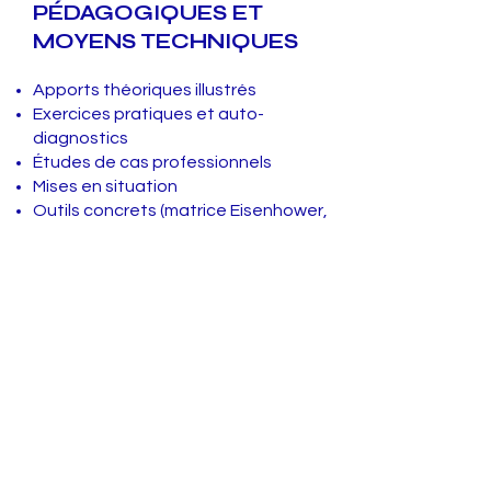
PÉDAGOGIQUES ET
MOYENS TECHNIQUES
Apports théoriques illustrés
Exercices pratiques et auto-
diagnostics
Études de cas professionnels
Mises en situation
Outils concrets (matrice Eisenhower,
planning type, grilles d’analyse)
5
MODALITÉ D’ÉVALUATION
Évaluation initiale : quiz et auto-
positionnement
Évaluation continue : exercices