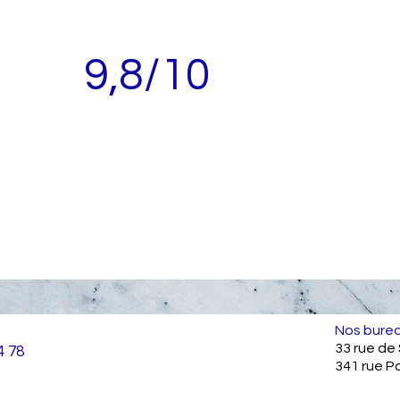
9,8/10
Nos burea
33 rue de
4 78
341 rue P