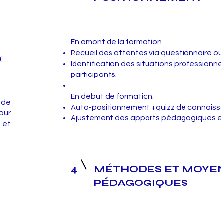
En amont de la formation
Recueil des attentes via questionnaire o
(
Identification des situations professionn
participants.
En début de formation:
 de
Auto-positionnement +quizz de connais
our
Ajustement des apports pédagogiques e
 et
4
MÉTHODES ET MOYE
PÉDAGOGIQUES