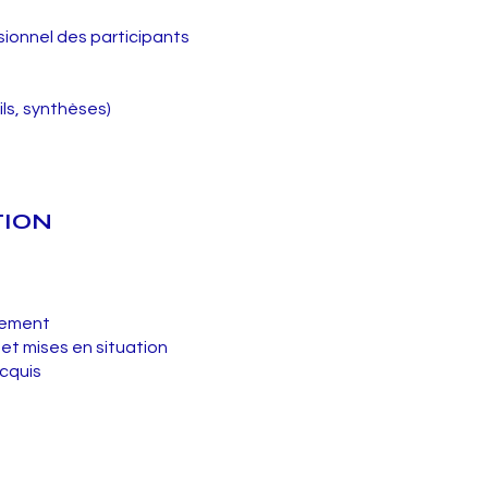
ionnel des participants
ls, synthèses)
TION
nnement
 et mises en situation
acquis