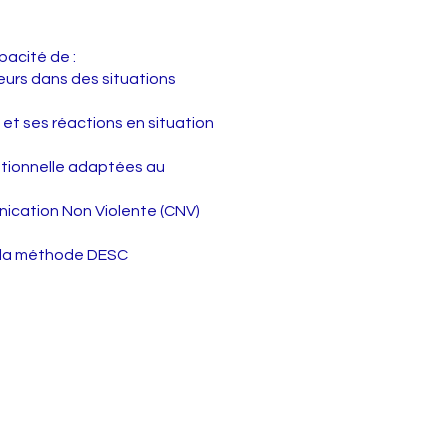
apacité de :
eurs dans des situations
et ses réactions en situation
otionnelle adaptées au
ication Non Violente (CNV)
t la méthode DESC