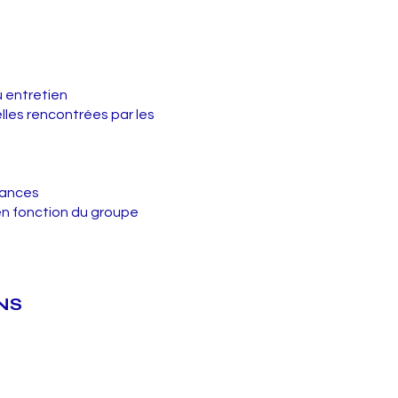
u entretien
elles rencontrées par les
sances
n fonction du groupe
NS