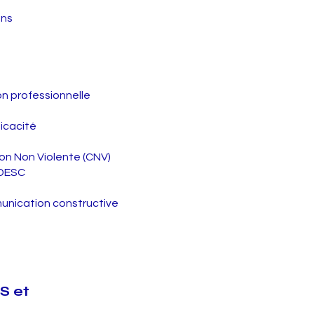
ons
l
e
on professionnelle
ficacité
ion Non Violente (CNV)
 DESC
munication constructive
S et