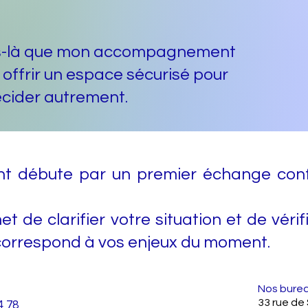
s-là que mon accompagnement
 offrir un espace sécurisé pour
décider autrement.
débute par un premier échange confi
e clarifier votre situation et de vérifi
rrespond à vos enjeux du moment.
Nos burea
33 rue de
4 78