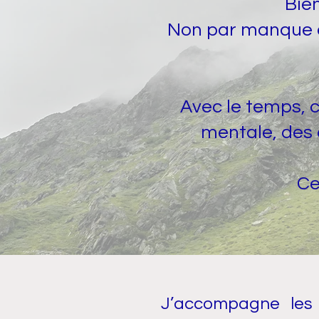
Bien
Non par manque d’
Avec le temps, c
mentale, des d
Ce 
C
J’accompagne les 