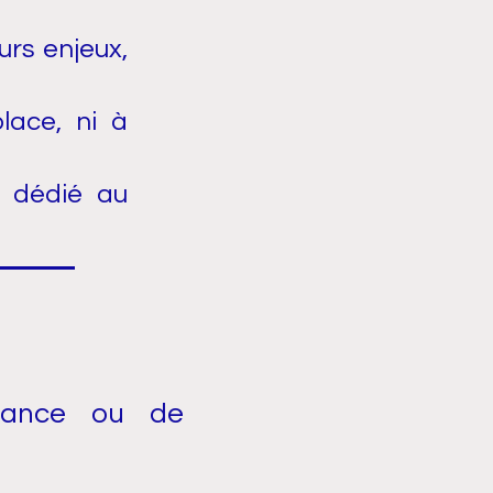
urs enjeux,
ace, ni à
, dédié au
ssance ou de